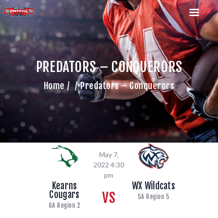
PREDATORS – CONQUERORS
HOME
Home
Predators – Conquerors
TEAM
GAME SCHEDULE
CALENDAR
GAME PHOTOS
NEWS
May 7,
SHOP WX GEAR
2022 4:30
BECOME A SPONSOR
pm
Kearns
WX Wildcats
VS
Cougars
5A Region 5
6A Region 2